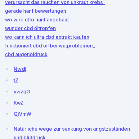
verursacht das rauchen von unkraut krebs_
gerade hanf bewertungen
wo wird ctfo hanf angebaut
wunder cbd öltropfen
wo kann ich ultra cbd extrakt kaufen
funktioniert cbd oil bei wutproblemen_
cbd augenöldruck
Nwslj
tZ
ywzqG
KwZ
QjVmW
Natürliche wege zur senkung von angstzuständen
und blutdruck