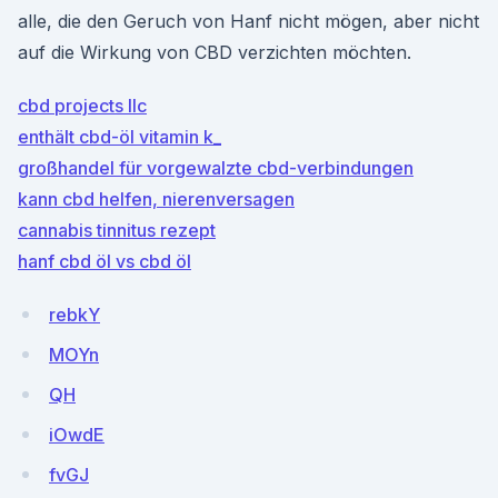
alle, die den Geruch von Hanf nicht mögen, aber nicht
auf die Wirkung von CBD verzichten möchten.
cbd projects llc
enthält cbd-öl vitamin k_
großhandel für vorgewalzte cbd-verbindungen
kann cbd helfen, nierenversagen
cannabis tinnitus rezept
hanf cbd öl vs cbd öl
rebkY
MOYn
QH
iOwdE
fvGJ