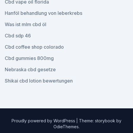
Cbd vape oil florida
Hanföl behandlung von leberkrebs
Was ist mlm cbd öl
Cbd sdp 46
Cbd coffee shop colorado
Cbd gummies 800mg
Nebraska cbd gesetze
Shikai cbd lotion bewertungen
Proudly powered by WordPress
|
Theme: storybook by
OdieThemes
.