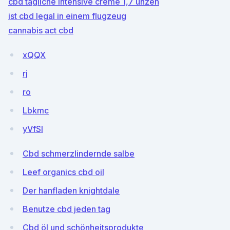
cbd tägliche intensive creme 1,7 unzen
ist cbd legal in einem flugzeug
cannabis act cbd
xQQX
rj
ro
Lbkmc
yVfSI
Cbd schmerzlindernde salbe
Leef organics cbd oil
Der hanfladen knightdale
Benutze cbd jeden tag
Cbd öl und schönheitsprodukte