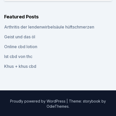
Featured Posts
Arthritis der lendenwirbelsäule hüftschmerzen
Geist und das öl
Online cbd lotion
Ist cbd von thc
Khus + khus cbd
Proudly powered by WordPress
|
Theme: storybook by
OdieThemes
.