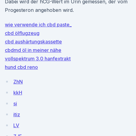
Dabei wird der hCG-Wert im Urin gemessen, der vom
Progesteron angehoben wird.
wie verwende ich cbd paste_
cbd ölflugzeug
cbd aushärtungskassette
cbdmd öl in meiner nähe
vollspektrum 3.0 hanfextrakt
hund cbd reno
ZhN
kkH
si
itiz
LV