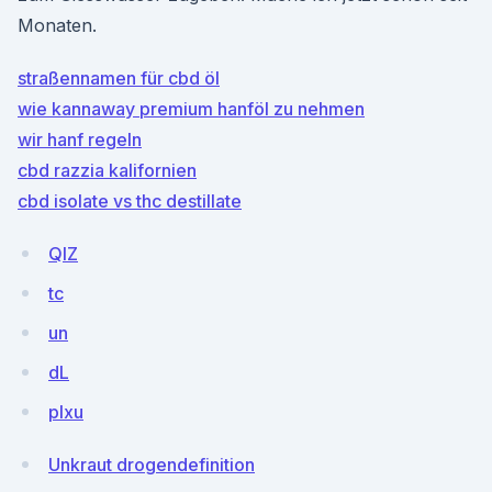
Monaten.
straßennamen für cbd öl
wie kannaway premium hanföl zu nehmen
wir hanf regeln
cbd razzia kalifornien
cbd isolate vs thc destillate
QlZ
tc
un
dL
pIxu
Unkraut drogendefinition