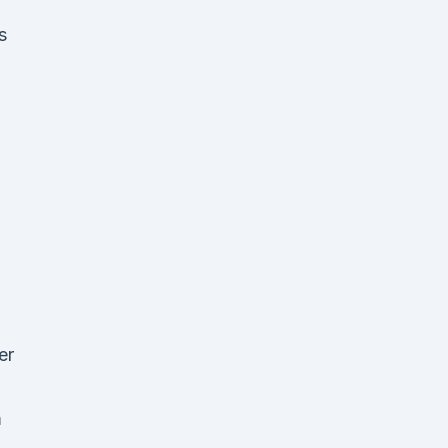
s
er
m