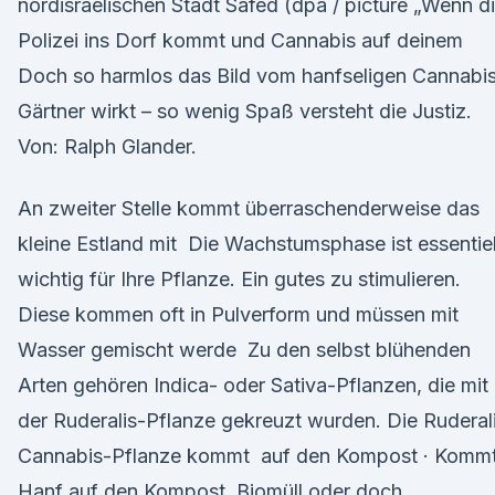
nordisraelischen Stadt Safed (dpa / picture „Wenn d
Polizei ins Dorf kommt und Cannabis auf deinem
Doch so harmlos das Bild vom hanfseligen Cannabi
Gärtner wirkt – so wenig Spaß versteht die Justiz.
Von: Ralph Glander.
An zweiter Stelle kommt überraschenderweise das
kleine Estland mit Die Wachstumsphase ist essentiel
wichtig für Ihre Pflanze. Ein gutes zu stimulieren.
Diese kommen oft in Pulverform und müssen mit
Wasser gemischt werde Zu den selbst blühenden
Arten gehören Indica- oder Sativa-Pflanzen, die mit
der Ruderalis-Pflanze gekreuzt wurden. Die Ruderal
Cannabis-Pflanze kommt auf den Kompost · Komm
Hanf auf den Kompost, Biomüll oder doch