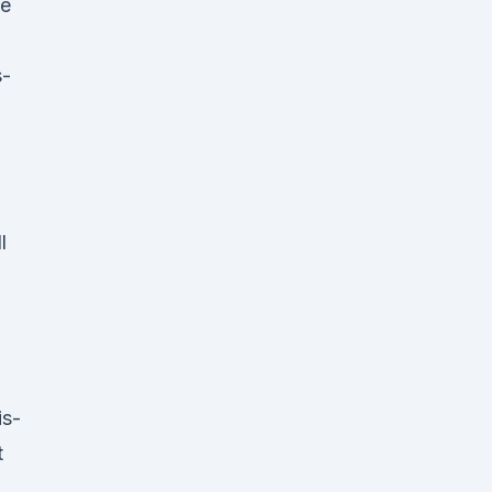
ie
s-
l
is-
t