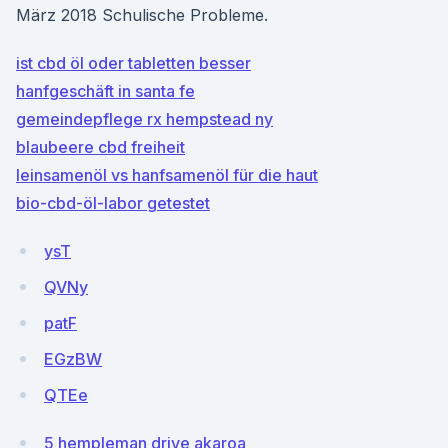
März 2018 Schulische Probleme.
ist cbd öl oder tabletten besser
hanfgeschäft in santa fe
gemeindepflege rx hempstead ny
blaubeere cbd freiheit
leinsamenöl vs hanfsamenöl für die haut
bio-cbd-öl-labor getestet
ysT
QVNy
patF
EGzBW
QTEe
5 hempleman drive akaroa